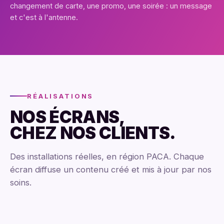
changement de carte, une promo, une soirée : un message
et c'est à l'antenne.
RÉALISATIONS
NOS ÉCRANS,
CHEZ NOS CLIENTS.
Des installations réelles, en région PACA. Chaque
écran diffuse un contenu créé et mis à jour par nos
soins.
La Joia
La Marina
Club — Aix-en-Provence
Les Passionnez
Boulangerie
Gaya
Parfumerie
Gaya
Plan de Campagne
La Valentine
TOTEM 65"