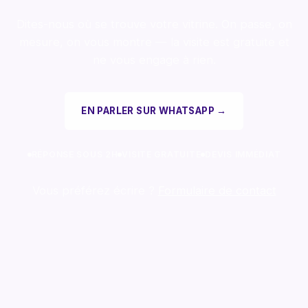
Dites-nous où se trouve votre vitrine. On passe, on
mesure, on vous montre — la visite est gratuite et
ne vous engage à rien.
EN PARLER SUR WHATSAPP →
RÉPONSE SOUS 2H
VISITE GRATUITE
DEVIS IMMÉDIAT
Vous préférez écrire ?
Formulaire de contact