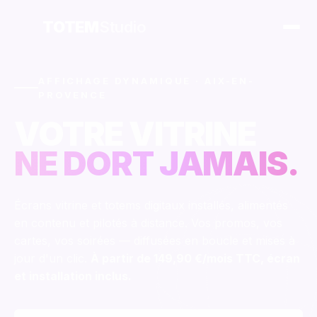
TOTEM
Studio
AFFICHAGE DYNAMIQUE · AIX-EN-
PROVENCE
VOTRE VITRINE
NE DORT JAMAIS.
Écrans vitrine et totems digitaux installés, alimentés
en contenu et pilotés à distance. Vos promos, vos
cartes, vos soirées — diffusées en boucle et mises à
jour d'un clic.
À partir de
149,90 €
/mois TTC, écran
et installation inclus.