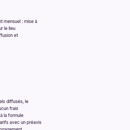
t mensuel : mise à
r le lieu
ffusion et
els diffusés, le
ucun frais
 à la formule
arifs avec un préavis
d'engagement.