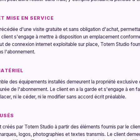
T MISE EN SERVICE
 précédée d'une visite gratuite et sans obligation d'achat, permett
 client s'engage à mettre à disposition un emplacement conforme
aut de connexion internet exploitable sur place, Totem Studio fou
ns l'abonnement.
MATÉRIEL
mble des équipements installés demeurent la propriété exclusive
urée de l'abonnement. Le client en a la garde et s'engage à en fa
placer, ni le céder, ni le modifier sans accord écrit préalable.
USÉS
créés par Totem Studio à partir des éléments fournis par le client,
s marques, logos, photographies et textes transmis. Le client dem