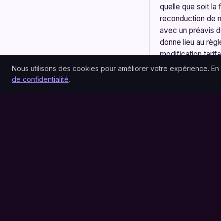
quelle que soit la
reconduction de mo
avec un préavis d
donne lieu au règ
modification tari
procède à la repri
Nous utilisons des cookies pour améliorer votre expérience. En
le contrat en ca
de confidentialité
.
RESPONSABILIT
Totem Studio s'eng
responsabilité es
précédant le liti
d'exploitation, no
DROIT APPLICAB
Les présentes CGV 
les tribunaux co