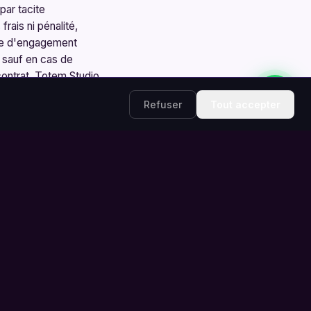
par tacite
rais ni pénalité,
ode d'engagement
 sauf en cas de
contrat, Totem Studio
 Studio peut résilier
Refuser
Tout accepter
ent.
'art. Sa
es 3 derniers mois
ndirects ou pertes
 résolution amiable,