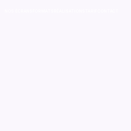
NOS ÉCRANS
FORMATS
RÉALISATIONS
TARIF
CONTACT