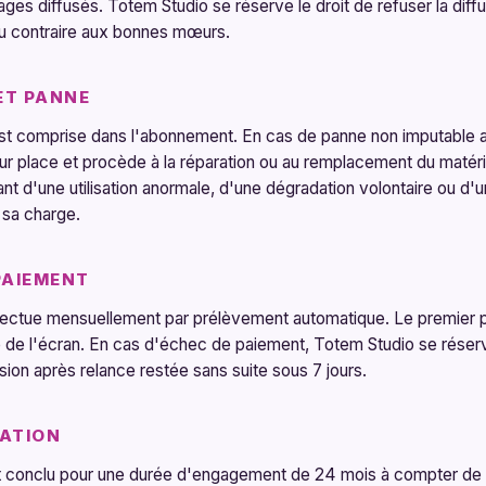
ges diffusés. Totem Studio se réserve le droit de refuser la diff
 ou contraire aux bonnes mœurs.
ET PANNE
t comprise dans l'abonnement. En cas de panne non imputable a
sur place et procède à la réparation ou au remplacement du matéri
 d'une utilisation anormale, d'une dégradation volontaire ou d'un
à sa charge.
PAIEMENT
ectue mensuellement par prélèvement automatique. Le premier p
e de l'écran. En cas d'échec de paiement, Totem Studio se réserv
sion après relance restée sans suite sous 7 jours.
IATION
 conclu pour une durée d'engagement de 24 mois à compter de l