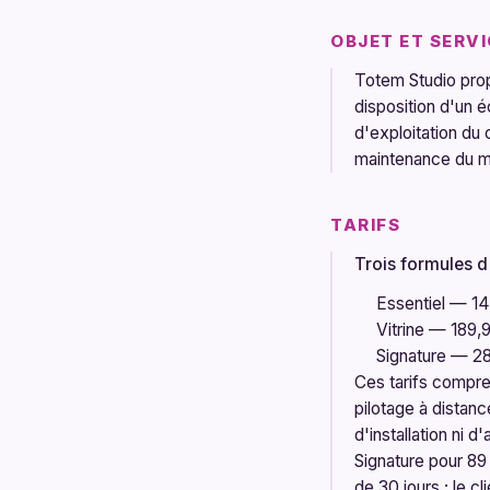
OBJET ET SERV
Totem Studio pro
disposition d'un éc
d'exploitation du 
maintenance du ma
TARIFS
Trois formules d
Essentiel
—
14
Vitrine
—
189,
Signature
—
28
Ces tarifs comprenn
pilotage à distanc
d'installation ni 
Signature pour 89
de 30 jours ; le c