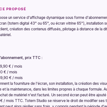
ICE PROPOSÉ
pose un service d'affichage dynamique sous forme d'abonnemen
ran (totem digital 43" ou 65", ou écran vitrine 65"), installation su
client, création des contenus diffusés, pilotage à distance de la di
tériel.
'abonnement, prix TTC :
9,90 €
/ mois
90 €
/ mois
9,90 €
/ mois
ent la fourniture de l'écran, son installation, la création des visu
e et la maintenance, dans les limites propres à chaque formule. A
d'achat de matériel n'est facturé. Un second écran peut être ajouté
 € / mois TTC. Totem Studio se réserve le droit de modifier ses t
lient peut alors résilier sans frais, y compris pendant la période 