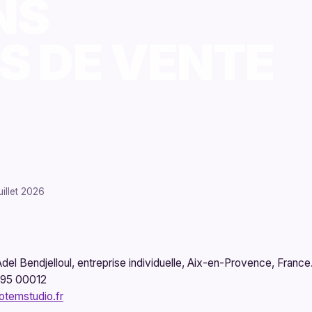
NS
S DE VENTE
uillet 2026
el Bendjelloul, entreprise individuelle, Aix-en-Provence, France
195 00012
otemstudio.fr