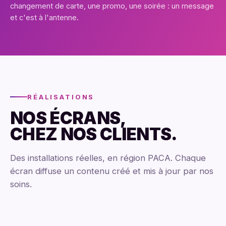
changement de carte, une promo, une soirée : un message
et c'est à l'antenne.
RÉALISATIONS
NOS ÉCRANS,
CHEZ NOS CLIENTS.
Des installations réelles, en région PACA. Chaque
écran diffuse un contenu créé et mis à jour par nos
soins.
La Joia
La Marina
Club — Aix-en-Provence
Les Passionnez
Boulangerie
Gaya
Parfumerie
Gaya
Plan de Campagne
La Valentine
TOTEM 65"