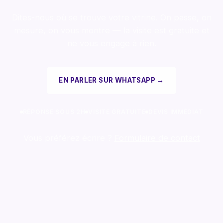
Dites-nous où se trouve votre vitrine. On passe, on
mesure, on vous montre — la visite est gratuite et
ne vous engage à rien.
EN PARLER SUR WHATSAPP →
RÉPONSE SOUS 2H
VISITE GRATUITE
DEVIS IMMÉDIAT
Vous préférez écrire ?
Formulaire de contact