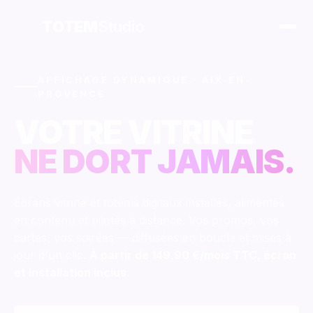
TOTEM
Studio
AFFICHAGE DYNAMIQUE · AIX-EN-
PROVENCE
VOTRE VITRINE
NE DORT JAMAIS.
Écrans vitrine et totems digitaux installés, alimentés
en contenu et pilotés à distance. Vos promos, vos
cartes, vos soirées — diffusées en boucle et mises à
jour d'un clic.
À partir de
149,90 €
/mois TTC, écran
et installation inclus.